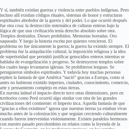
Y sí, también existían guerras y violencia entre pueblos indígenas. Pero
incluso allí existían códigos rituales, sistemas de honor y estructuras
espirituales alrededor de la guerra y del poder. Lo que ocurrió después
fue otra cosa: la destrucción sistemática de culturas enteras bajo la
lógica de que una civilización tenía derecho absoluto sobre otra.
Templos destruidos. Dioses prohibidos. Memorias borradas. Oro
saqueado. Y luego la historia escrita por quienes vencieron. El
problema no fue únicamente la guerra; la guerra ha existido siempre. El
problema fue la aniquilación cultural, la imposición religiosa y la idea
de superioridad que permitió justificar genocidios enteros mientras se
hablaba de evangelización y progreso. Se destruyeron templos sobre
los cuales luego levantaron iglesias. Se prohibieron lenguas. Se
persiguieron símbolos espirituales. Y todavía hoy muchas personas
repiten la fantasía de que América “nació” gracias a Europa, como si
antes no hubieran existido imperios, ciudades, conocimiento, comercio,
arte y pensamiento complejo en estas tierras.
En nuestra latitud el impacto directo tuvo otras dimensiones, pero en
territorios como Perú ocurrió algo similar con otra de las grandes
civilizaciones del continente: el Imperio inca. Aquella fantasía de que
“gracias a ellos existimos” ignora que nuestras tierras ya estaban vivas
mucho antes de la colonización y que seguían creciendo culturalmente
cuando fueron intervenidas violentamente. Existen paralelos hermosos
con nuestro pasado precolombino en relatos como la leyenda de la