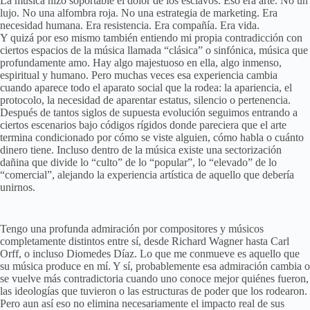
La música hizo soportable el dolor de los esclavos. Eso era arte. No un
lujo. No una alfombra roja. No una estrategia de marketing. Era
necesidad humana. Era resistencia. Era compañía. Era vida.
Y quizá por eso mismo también entiendo mi propia contradicción con
ciertos espacios de la música llamada “clásica” o sinfónica, música que
profundamente amo. Hay algo majestuoso en ella, algo inmenso,
espiritual y humano. Pero muchas veces esa experiencia cambia
cuando aparece todo el aparato social que la rodea: la apariencia, el
protocolo, la necesidad de aparentar estatus, silencio o pertenencia.
Después de tantos siglos de supuesta evolución seguimos entrando a
ciertos escenarios bajo códigos rígidos donde pareciera que el arte
termina condicionado por cómo se viste alguien, cómo habla o cuánto
dinero tiene. Incluso dentro de la música existe una sectorización
dañina que divide lo “culto” de lo “popular”, lo “elevado” de lo
“comercial”, alejando la experiencia artística de aquello que debería
unirnos.
Tengo una profunda admiración por compositores y músicos
completamente distintos entre sí, desde Richard Wagner hasta Carl
Orff, o incluso Diomedes Díaz. Lo que me conmueve es aquello que
su música produce en mí. Y sí, probablemente esa admiración cambia o
se vuelve más contradictoria cuando uno conoce mejor quiénes fueron,
las ideologías que tuvieron o las estructuras de poder que los rodearon.
Pero aun así eso no elimina necesariamente el impacto real de sus