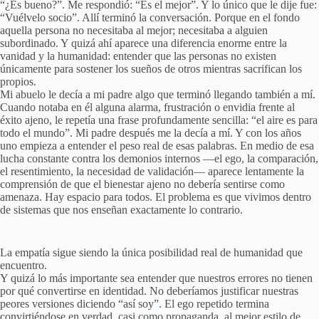
“¿Es bueno?”. Me respondió: “Es el mejor”. Y lo único que le dije fue:
“Vuélvelo socio”. Allí terminó la conversación. Porque en el fondo
aquella persona no necesitaba al mejor; necesitaba a alguien
subordinado. Y quizá ahí aparece una diferencia enorme entre la
vanidad y la humanidad: entender que las personas no existen
únicamente para sostener los sueños de otros mientras sacrifican los
propios.
Mi abuelo le decía a mi padre algo que terminó llegando también a mí.
Cuando notaba en él alguna alarma, frustración o envidia frente al
éxito ajeno, le repetía una frase profundamente sencilla: “el aire es para
todo el mundo”. Mi padre después me la decía a mí. Y con los años
uno empieza a entender el peso real de esas palabras. En medio de esa
lucha constante contra los demonios internos —el ego, la comparación,
el resentimiento, la necesidad de validación— aparece lentamente la
comprensión de que el bienestar ajeno no debería sentirse como
amenaza. Hay espacio para todos. El problema es que vivimos dentro
de sistemas que nos enseñan exactamente lo contrario.
La empatía sigue siendo la única posibilidad real de humanidad que
encuentro.
Y quizá lo más importante sea entender que nuestros errores no tienen
por qué convertirse en identidad. No deberíamos justificar nuestras
peores versiones diciendo “así soy”. El ego repetido termina
convirtiéndose en verdad, casi como propaganda, al mejor estilo de