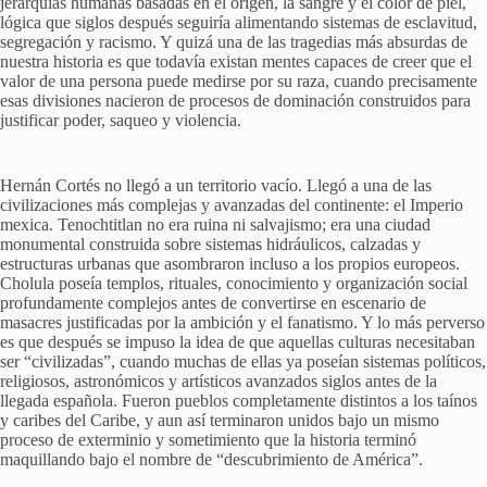
jerarquías humanas basadas en el origen, la sangre y el color de piel,
lógica que siglos después seguiría alimentando sistemas de esclavitud,
segregación y racismo. Y quizá una de las tragedias más absurdas de
nuestra historia es que todavía existan mentes capaces de creer que el
valor de una persona puede medirse por su raza, cuando precisamente
esas divisiones nacieron de procesos de dominación construidos para
justificar poder, saqueo y violencia.
Hernán Cortés no llegó a un territorio vacío. Llegó a una de las
civilizaciones más complejas y avanzadas del continente: el Imperio
mexica. Tenochtitlan no era ruina ni salvajismo; era una ciudad
monumental construida sobre sistemas hidráulicos, calzadas y
estructuras urbanas que asombraron incluso a los propios europeos.
Cholula poseía templos, rituales, conocimiento y organización social
profundamente complejos antes de convertirse en escenario de
masacres justificadas por la ambición y el fanatismo. Y lo más perverso
es que después se impuso la idea de que aquellas culturas necesitaban
ser “civilizadas”, cuando muchas de ellas ya poseían sistemas políticos,
religiosos, astronómicos y artísticos avanzados siglos antes de la
llegada española. Fueron pueblos completamente distintos a los taínos
y caribes del Caribe, y aun así terminaron unidos bajo un mismo
proceso de exterminio y sometimiento que la historia terminó
maquillando bajo el nombre de “descubrimiento de América”.