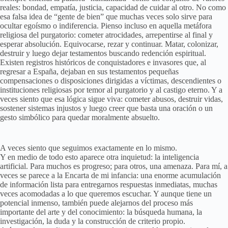
reales: bondad, empatía, justicia, capacidad de cuidar al otro. No como
esa falsa idea de “gente de bien” que muchas veces solo sirve para
ocultar egoísmo o indiferencia. Pienso incluso en aquella metáfora
religiosa del purgatorio: cometer atrocidades, arrepentirse al final y
esperar absolución. Equivocarse, rezar y continuar. Matar, colonizar,
destruir y luego dejar testamentos buscando redención espiritual.
Existen registros históricos de conquistadores e invasores que, al
regresar a España, dejaban en sus testamentos pequeñas
compensaciones o disposiciones dirigidas a víctimas, descendientes o
instituciones religiosas por temor al purgatorio y al castigo eterno. Y a
veces siento que esa lógica sigue viva: cometer abusos, destruir vidas,
sostener sistemas injustos y luego creer que basta una oración o un
gesto simbólico para quedar moralmente absuelto.
A veces siento que seguimos exactamente en lo mismo.
Y en medio de todo esto aparece otra inquietud: la inteligencia
artificial. Para muchos es progreso; para otros, una amenaza. Para mí, a
veces se parece a la Encarta de mi infancia: una enorme acumulación
de información lista para entregarnos respuestas inmediatas, muchas
veces acomodadas a lo que queremos escuchar. Y aunque tiene un
potencial inmenso, también puede alejarnos del proceso más
importante del arte y del conocimiento: la búsqueda humana, la
investigación, la duda y la construcción de criterio propio.