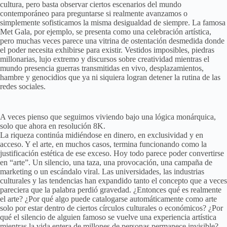
cultura, pero basta observar ciertos escenarios del mundo
contemporáneo para preguntarse si realmente avanzamos o
simplemente sofisticamos la misma desigualdad de siempre. La famosa
Met Gala, por ejemplo, se presenta como una celebración artística,
pero muchas veces parece una vitrina de ostentación desmedida donde
el poder necesita exhibirse para existir. Vestidos imposibles, piedras
millonarias, lujo extremo y discursos sobre creatividad mientras el
mundo presencia guerras transmitidas en vivo, desplazamientos,
hambre y genocidios que ya ni siquiera logran detener la rutina de las
redes sociales.
A veces pienso que seguimos viviendo bajo una lógica monárquica,
solo que ahora en resolución 8K.
La riqueza continúa midiéndose en dinero, en exclusividad y en
acceso. Y el arte, en muchos casos, termina funcionando como la
justificación estética de ese exceso. Hoy todo parece poder convertirse
en “arte”. Un silencio, una taza, una provocación, una campaña de
marketing o un escándalo viral. Las universidades, las industrias
culturales y las tendencias han expandido tanto el concepto que a veces
pareciera que la palabra perdió gravedad. ¿Entonces qué es realmente
el arte? ¿Por qué algo puede catalogarse automáticamente como arte
solo por estar dentro de ciertos círculos culturales o económicos? ¿Por
qué el silencio de alguien famoso se vuelve una experiencia artística
mientras la vida entera de millones de personas permanece invisible?