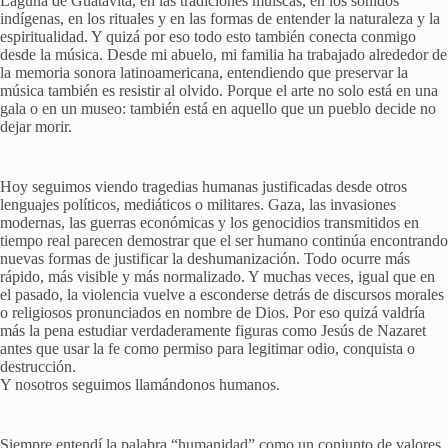
Laguna de Guatavita, en las tradiciones muiscas, en los sonidos
indígenas, en los rituales y en las formas de entender la naturaleza y la
espiritualidad. Y quizá por eso todo esto también conecta conmigo
desde la música. Desde mi abuelo, mi familia ha trabajado alrededor de
la memoria sonora latinoamericana, entendiendo que preservar la
música también es resistir al olvido. Porque el arte no solo está en una
gala o en un museo: también está en aquello que un pueblo decide no
dejar morir.
Hoy seguimos viendo tragedias humanas justificadas desde otros
lenguajes políticos, mediáticos o militares. Gaza, las invasiones
modernas, las guerras económicas y los genocidios transmitidos en
tiempo real parecen demostrar que el ser humano continúa encontrando
nuevas formas de justificar la deshumanización. Todo ocurre más
rápido, más visible y más normalizado. Y muchas veces, igual que en
el pasado, la violencia vuelve a esconderse detrás de discursos morales
o religiosos pronunciados en nombre de Dios. Por eso quizá valdría
más la pena estudiar verdaderamente figuras como Jesús de Nazaret
antes que usar la fe como permiso para legitimar odio, conquista o
destrucción.
Y nosotros seguimos llamándonos humanos.
Siempre entendí la palabra “humanidad” como un conjunto de valores