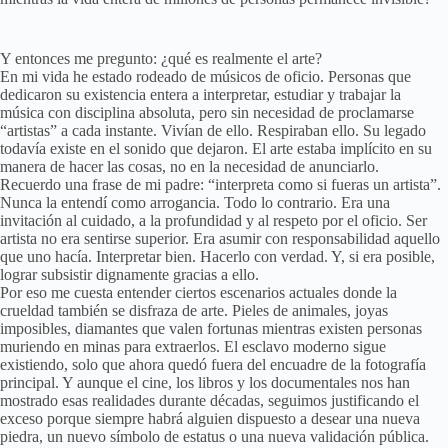
Y entonces me pregunto: ¿qué es realmente el arte?
En mi vida he estado rodeado de músicos de oficio. Personas que
dedicaron su existencia entera a interpretar, estudiar y trabajar la
música con disciplina absoluta, pero sin necesidad de proclamarse
“artistas” a cada instante. Vivían de ello. Respiraban ello. Su legado
todavía existe en el sonido que dejaron. El arte estaba implícito en su
manera de hacer las cosas, no en la necesidad de anunciarlo.
Recuerdo una frase de mi padre: “interpreta como si fueras un artista”.
Nunca la entendí como arrogancia. Todo lo contrario. Era una
invitación al cuidado, a la profundidad y al respeto por el oficio. Ser
artista no era sentirse superior. Era asumir con responsabilidad aquello
que uno hacía. Interpretar bien. Hacerlo con verdad. Y, si era posible,
lograr subsistir dignamente gracias a ello.
Por eso me cuesta entender ciertos escenarios actuales donde la
crueldad también se disfraza de arte. Pieles de animales, joyas
imposibles, diamantes que valen fortunas mientras existen personas
muriendo en minas para extraerlos. El esclavo moderno sigue
existiendo, solo que ahora quedó fuera del encuadre de la fotografía
principal. Y aunque el cine, los libros y los documentales nos han
mostrado esas realidades durante décadas, seguimos justificando el
exceso porque siempre habrá alguien dispuesto a desear una nueva
piedra, un nuevo símbolo de estatus o una nueva validación pública.