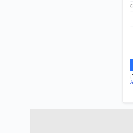
C
¿
A