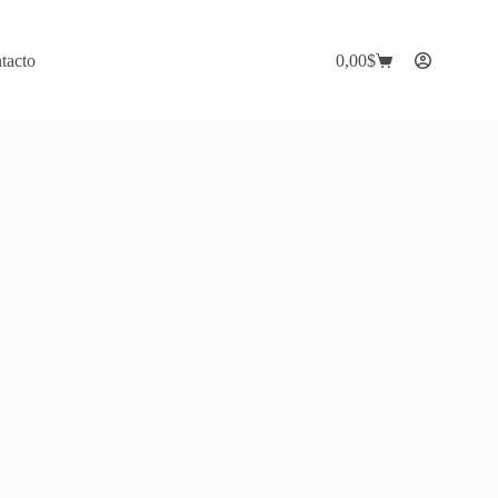
tacto
0,00
$
Carro
de
compra