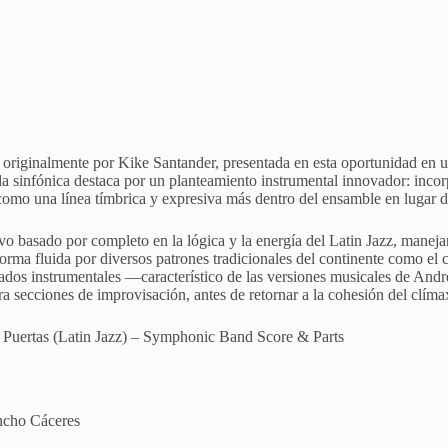
 originalmente por Kike Santander, presentada en esta oportunidad en u
da sinfónica destaca por un planteamiento instrumental innovador: inc
como una línea tímbrica y expresiva más dentro del ensamble en lugar del
vo basado por completo en la lógica y la energía del Latin Jazz, manej
 forma fluida por diversos patrones tradicionales del continente como el 
igados instrumentales —característico de las versiones musicales de An
ra secciones de improvisación, antes de retornar a la cohesión del clíma
Puertas (Latin Jazz) – Symphonic Band Score & Parts
ncho Cáceres